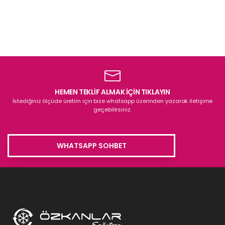
HEMEN TEKLİF ALMAK İÇİN TIKLAYIN
İstediğiniz ölçüde üretim için bize whatsapp üzerinden yazarak iletişime
geçebilirsiniz.
WHATSAPP SOHBET