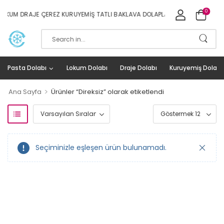
0
OKUM DRAJE ÇEREZ KURUYEMIŞ TATLI BAKLAVA DOLAPLARI İMALAT VE SATIŞ
Pasta Dolabı
Lokum Dolabı
Draje Dolabı
Kuruyemiş Dolabı
>
Ana Sayfa
Ürünler “Direksiz” olarak etiketlendi
Seçiminizle eşleşen ürün bulunamadı.