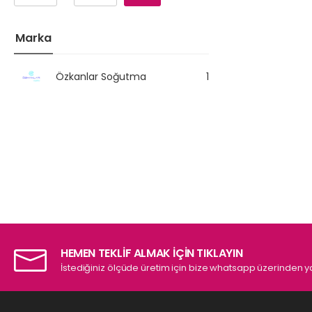
Marka
Özkanlar Soğutma
1
HEMEN TEKLİF ALMAK İÇİN TIKLAYIN
İstediğiniz ölçüde üretim için bize whatsapp üzerinden ya