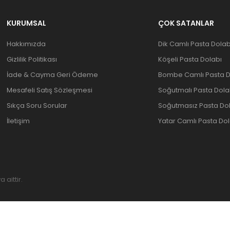
KURUMSAL
ÇOK SATANLAR
Hakkımızda
Dik Camlı Pasta Dolab
Gizlilik Politikası
Köşeli Pasta Dolabı
İade & Cayma Geri Ödeme
Bombe Camlı Pasta D
Mesafeli Satış Sözleşmesi
Soğutmalı Pasta Dola
Sıkça Soru Sorular
Soğutmasız Pasta Do
İletişim
Yatar Camlı Pasta Dol
aittir.