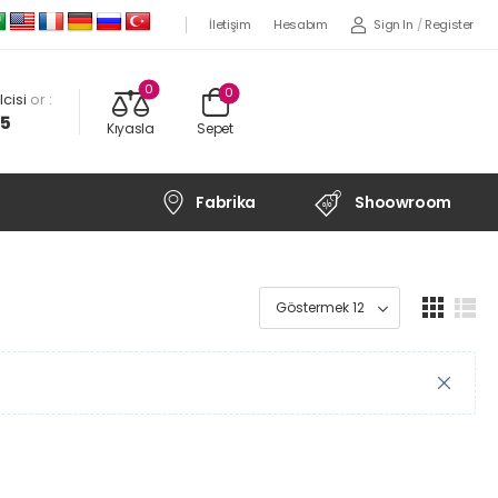
Sign In
/
Register
İletişim
Hesabım
0
0
cisi
or :
45
Kıyasla
Sepet
Fabrika
Shoowroom