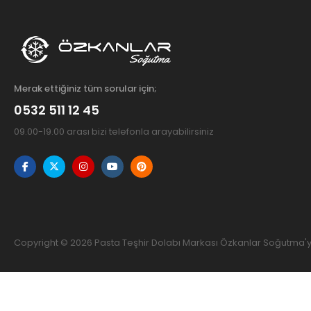
Merak ettiğiniz tüm sorular için;
0532 511 12 45
09.00-19.00 arası bizi telefonla arayabilirsiniz
Copyright © 2026 Pasta Teşhir Dolabı Markası Özkanlar Soğutma'ya 