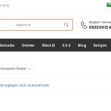
E SATIŞ
Müşteri Temsil
0532 511 12 
kımızda
Ürünler
İkinci El
S.S.S
Blog
İletişim
zle eşleşen ürün bulunamadı.