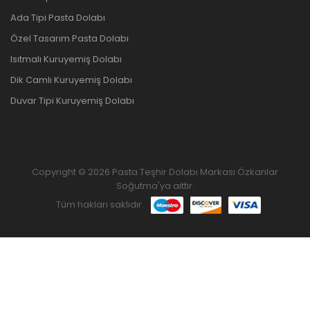
Ada Tipi Pasta Dolabı
Özel Tasarım Pasta Dolabı
Isıtmalı Kuruyemiş Dolabı
Dik Camlı Kuruyemiş Dolabı
Duvar Tipi Kuruyemiş Dolabı
Copyright © 2026 Pasta Teşhir Dolabı Markası Özkanlar
Soğutma'ya aittir.
Tüm hakları saklıdır.
ANASAYFA
ÜRÜNLER
FAVORILERIM
KARŞILAŞTIRMAK
YUKARI GIT