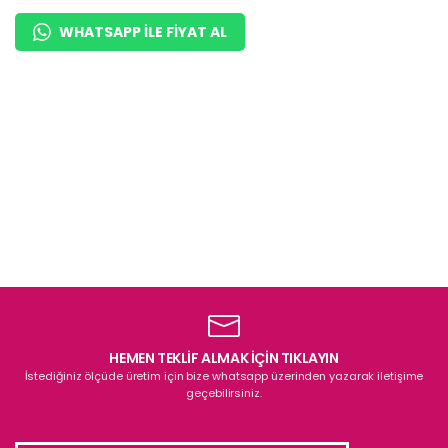
Teşhir Vitrini
WHATSAPP ILE FIYAT AL
HEMEN TEKLİF ALMAK İÇİN TIKLAYIN
İstediğiniz ölçüde üretim için bize whatsapp üzerinden yazarak iletişime
geçebilirsiniz.