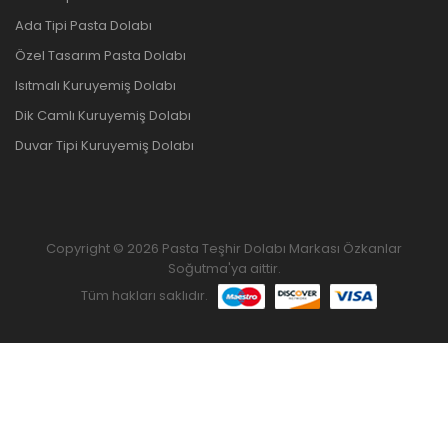
Ada Tipi Pasta Dolabı
Özel Tasarım Pasta Dolabı
Isıtmalı Kuruyemiş Dolabı
Dik Camlı Kuruyemiş Dolabı
Duvar Tipi Kuruyemiş Dolabı
Copyright © 2026 Pasta Teşhir Dolabı Markası Özkanlar
Soğutma'ya aittir.
Tüm hakları saklıdır.
ANASAYFA
ÜRÜNLER
FAVORILERIM
KARŞILAŞTIRMAK
YUKARI GIT