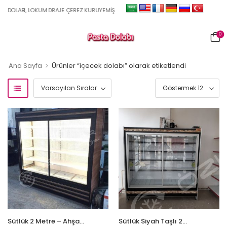
DOLABI, LOKUM DRAJE ÇEREZ KURUYEMIŞ TATLI BAKLAVA DOLAPLARI İMALAT VE SATIŞ
0
>
Ana Sayfa
Ürünler “içecek dolabı” olarak etiketlendi
Sütlük 2 Metre – Ahşap
Sütlük Siyah Taşlı 2