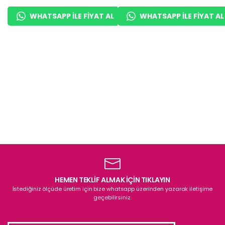
Kaplama
Metre
WHATSAPP ILE FIYAT AL
WHATSAPP ILE FIYAT AL
HEMEN TEKLİF ALMAK İÇİN TIKLAYIN
İstediğiniz ölçüde üretim için bize whatsapp üzerinden yazarak iletişime
geçebilirsiniz.