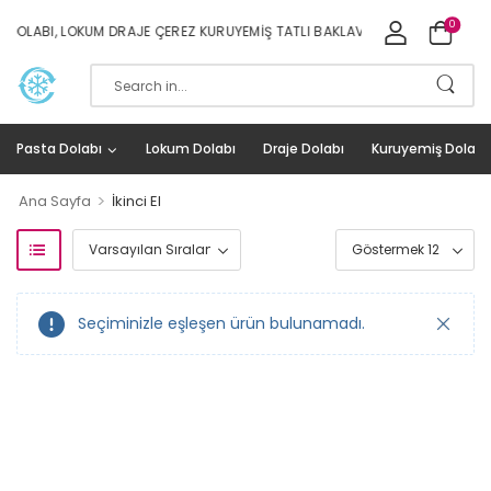
0
DOLABI, LOKUM DRAJE ÇEREZ KURUYEMIŞ TATLI BAKLAVA DOLAPLARI İMALAT 
Pasta Dolabı
Lokum Dolabı
Draje Dolabı
Kuruyemiş Dolabı
>
Ana Sayfa
İkinci El
Seçiminizle eşleşen ürün bulunamadı.