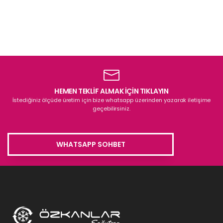
HEMEN TEKLİF ALMAK İÇİN TIKLAYIN
İstediğiniz ölçüde üretim için bize whatsapp üzerinden yazarak iletişime
geçebilirsiniz.
WHATSAPP SOHBET