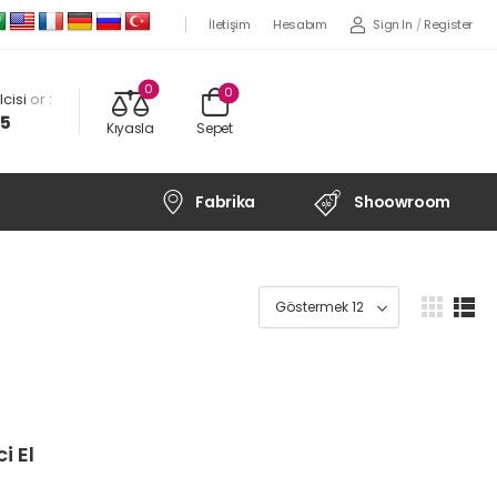
Sign In
/
Register
İletişim
Hesabım
0
0
cisi
or :
45
Kıyasla
Sepet
Fabrika
Shoowroom
i El