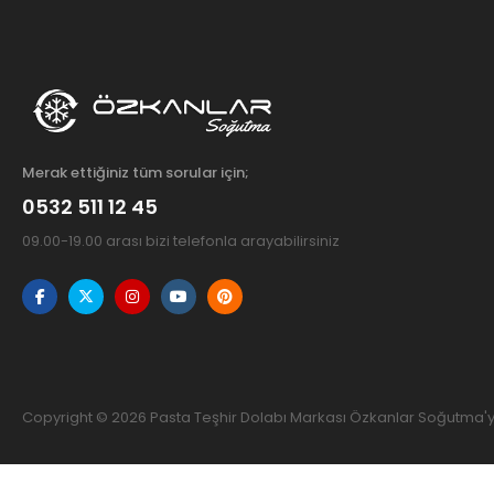
Merak ettiğiniz tüm sorular için;
0532 511 12 45
09.00-19.00 arası bizi telefonla arayabilirsiniz
Copyright © 2026 Pasta Teşhir Dolabı Markası Özkanlar Soğutma'ya 