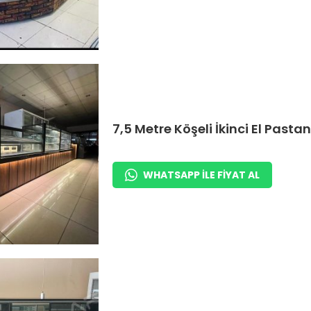
7,5 Metre Köşeli İkinci El Pasta
WHATSAPP ILE FIYAT AL