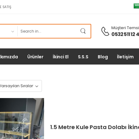
E SATIŞ
Müşteri Temsil
0532 511 12 
kımızda
Ürünler
İkinci El
S.S.S
Blog
İletişim
1.5 Metre Kule Pasta Dolabı İkinc