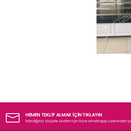
HEMEN TEKLİF ALMAK İÇİN TIKLAYIN
İstediğiniz ölçüde üretim için bize whatsapp üzerinden ya