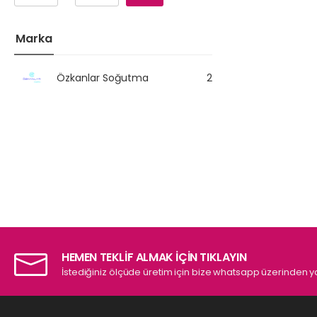
Marka
Özkanlar Soğutma
2
HEMEN TEKLİF ALMAK İÇİN TIKLAYIN
İstediğiniz ölçüde üretim için bize whatsapp üzerinden ya