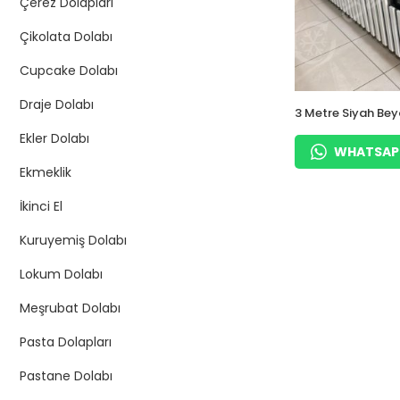
Çerez Dolapları
Çikolata Dolabı
Cupcake Dolabı
Draje Dolabı
3 Metre Siyah Be
Pasta Cupcake Ek
Ekler Dolabı
WHATSAPP 
Ekmeklik
İkinci El
Kuruyemiş Dolabı
Lokum Dolabı
Meşrubat Dolabı
Pasta Dolapları
Pastane Dolabı