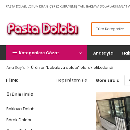
PASTA DOLABI, LOKUM DRAJE ÇEREZ KURUYEMIŞ TATLI BAKLAVA DOLAPLARI İMALAT V
Kategorilere Gözat
Anasayfa
Hak
>
Ana Sayfa
Ürünler “bakalava dolabı” olarak etiketlendi
Filtre:
Hepsini temizle
Göre sırala :
Ürünlerimiz
Baklava Dolabı
Börek Dolabı