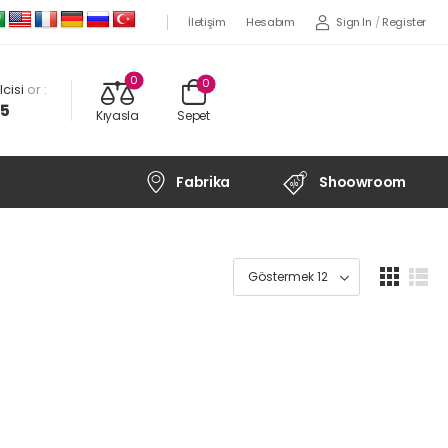
Sign In
/
Register
İletişim
Hesabım
0
0
cisi
or :
45
Kıyasla
Sepet
Fabrika
Shoowroom