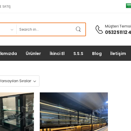
E SATIŞ
Müşteri Temsil
0532 511 12 
kımızda
Ürünler
İkinci El
S.S.S
Blog
İletişim