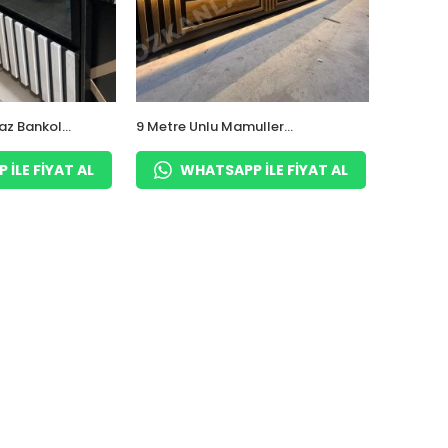
yaz Bankolu
9 Metre Unlu Mamuller
ler Dolabı
Dolabı 3 adet 3 Metre Dolap
ILE FIYAT AL
WHATSAPP ILE FIYAT AL