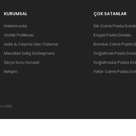
KURUMSAL
ÇOK SATANLAR
Hakkımızda
Dik Camlı Pasta Dolab
Gizlilik Politikası
Köşeli Pasta Dolabı
İade & Cayma Geri Ödeme
Bombe Camlı Pasta D
Mesafeli Satış Sözleşmesi
Soğutmalı Pasta Dola
Sıkça Soru Sorular
Soğutmasız Pasta Do
İletişim
Yatar Camlı Pasta Dol
aittir.