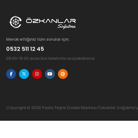
Merak ettiğiniz tüm sorular için;
0532 511 12 45
09.00-19.00 arası bizi telefonla arayabilirsiniz
Copyright © 2026 Pasta Teşhir Dolabı Markası Özkanlar Soğutma'ya 