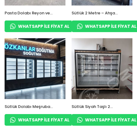
Pasta Dolabı Reyon ve
Sütlük 2 Metre – Ahşap
Sütlük
Kaplama
WHATSAPP ILE FIYAT AL
WHATSAPP ILE FIYAT AL
Sütlük Dolabı Meşrubat
Sütlük Siyah Taşlı 2
Peynir Yoğurt İçecek
Metre
Dolapları
WHATSAPP ILE FIYAT AL
WHATSAPP ILE FIYAT AL