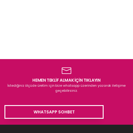
HEMEN TEKLİF ALMAK İÇİN TIKLAYIN
İstediğiniz ölçüde üretim için bize whatsapp üzerinden yazarak iletişime
geçebilirsiniz.
WHATSAPP SOHBET