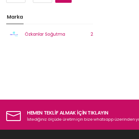
Marka
Özkanlar Soğutma
2
HEMEN TEKLİF ALMAK İÇİN TIKLAYIN
İstediğiniz ölçüde üretim için bize whatsapp üzerinden ya