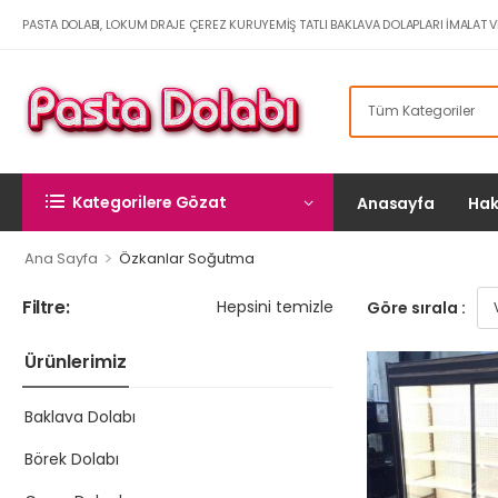
PASTA DOLABI, LOKUM DRAJE ÇEREZ KURUYEMIŞ TATLI BAKLAVA DOLAPLARI İMALAT V
Kategorilere Gözat
Anasayfa
Hak
>
Ana Sayfa
Özkanlar Soğutma
Filtre:
Hepsini temizle
Göre sırala :
Ürünlerimiz
Baklava Dolabı
Börek Dolabı