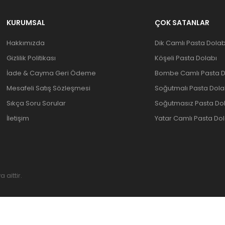
KURUMSAL
ÇOK SATANLAR
Hakkımızda
Dik Camlı Pasta Dolab
Gizlilik Politikası
Köşeli Pasta Dolabı
İade & Cayma Geri Ödeme
Bombe Camlı Pasta D
Mesafeli Satış Sözleşmesi
Soğutmalı Pasta Dola
Sıkça Soru Sorular
Soğutmasız Pasta Do
İletişim
Yatar Camlı Pasta Dol
aittir.