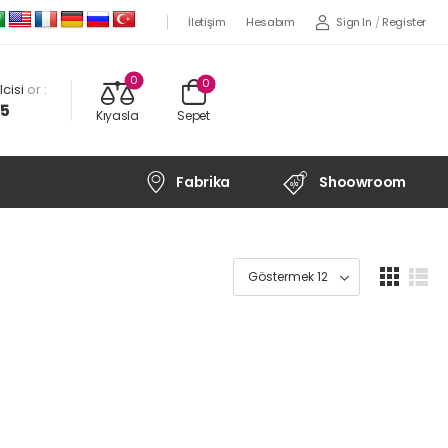
Sign In
/
Register
İletişim
Hesabım
0
0
cisi
or :
45
Kıyasla
Sepet
Fabrika
Shoowroom