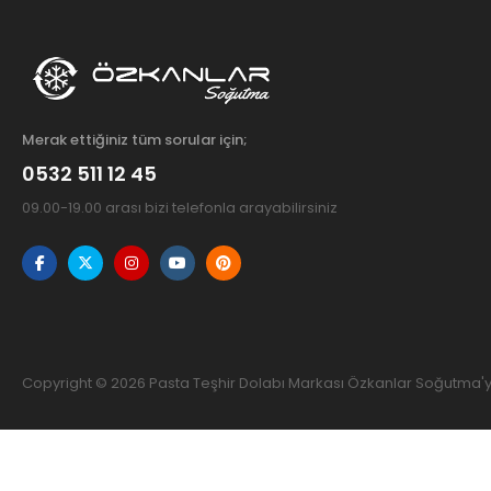
Merak ettiğiniz tüm sorular için;
0532 511 12 45
09.00-19.00 arası bizi telefonla arayabilirsiniz
Copyright © 2026 Pasta Teşhir Dolabı Markası Özkanlar Soğutma'ya 