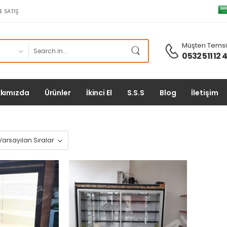
E SATIŞ
Müşteri Temsil
0532 511 12 
kımızda
Ürünler
İkinci El
S.S.S
Blog
İletişim