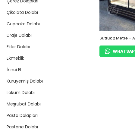
Çerez Dolapları
Çikolata Dolabı
Cupcake Dolabı
Draje Dolabı
Sütlük 2 Metre – 
Kaplama
Ekler Dolabı
WHATSAPP 
Ekmeklik
İkinci El
Kuruyemiş Dolabı
Lokum Dolabı
Meşrubat Dolabı
Pasta Dolapları
Pastane Dolabı