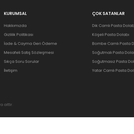
KURUMSAL
ÇOK SATANLAR
Hakkımızda
Dik Camlı Pasta Dolab
Gizlilik Politikası
Köşeli Pasta Dolabı
İade & Cayma Geri Ödeme
Bombe Camlı Pasta D
Mesafeli Satış Sözleşmesi
Soğutmalı Pasta Dola
Sıkça Soru Sorular
Soğutmasız Pasta Do
İletişim
Yatar Camlı Pasta Dol
aittir.