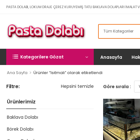
PASTA DOLABI, LOKUM DRAJE ÇEREZ KURUYEMIŞ TATLI BAKLAVA DOLAPLARI İMALAT V
Kategorilere Gözat
Anasayfa
Hak
>
Ana Sayfa
Ürünler “Isıtmalı” olarak etiketlendi
Filtre:
Hepsini temizle
Göre sırala :
Ürünlerimiz
Baklava Dolabı
Börek Dolabı