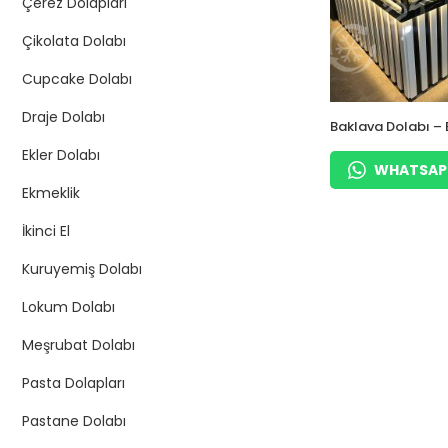
Çerez Dolapları
Çikolata Dolabı
Cupcake Dolabı
Draje Dolabı
Baklava Dolabı – 
– Isıtmalı Soğutm
Ekler Dolabı
WHATSAPP 
Ekmeklik
İkinci El
Kuruyemiş Dolabı
Lokum Dolabı
Meşrubat Dolabı
Pasta Dolapları
Pastane Dolabı