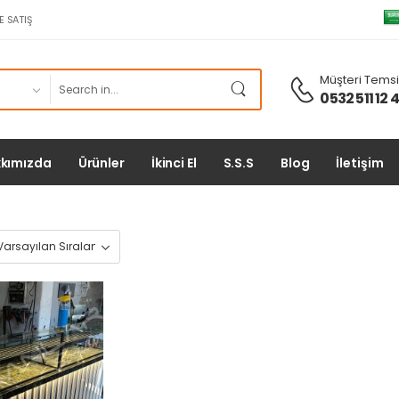
E SATIŞ
Müşteri Temsil
0532 511 12 
kımızda
Ürünler
İkinci El
S.S.S
Blog
İletişim