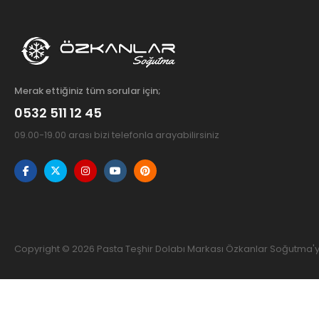
Merak ettiğiniz tüm sorular için;
0532 511 12 45
09.00-19.00 arası bizi telefonla arayabilirsiniz
Copyright © 2026 Pasta Teşhir Dolabı Markası Özkanlar Soğutma'ya 