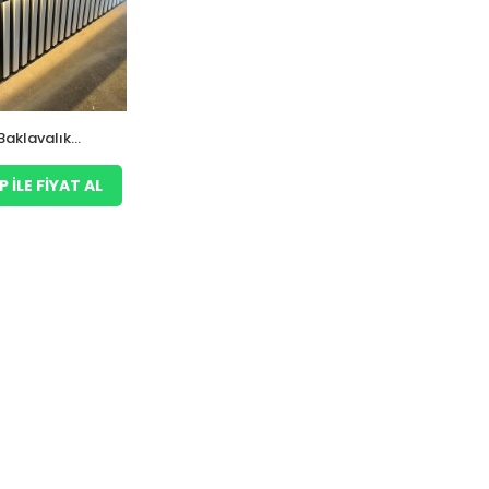
Baklavalık
alı
ILE FIYAT AL