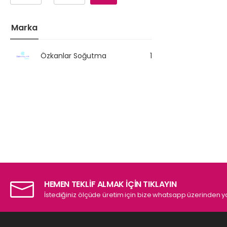
Marka
Özkanlar Soğutma
1
HEMEN TEKLİF ALMAK İÇİN TIKLAYIN
İstediğiniz ölçüde üretim için bize whatsapp üzerinden ya