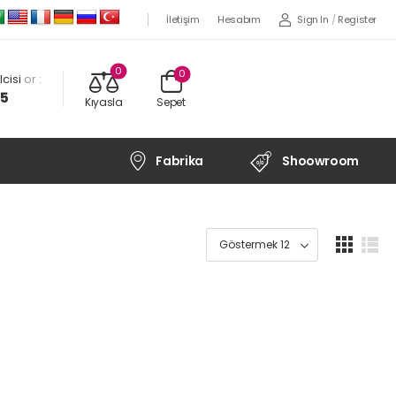
Sign In
/
Register
İletişim
Hesabım
0
0
cisi
or :
45
Kıyasla
Sepet
Fabrika
Shoowroom