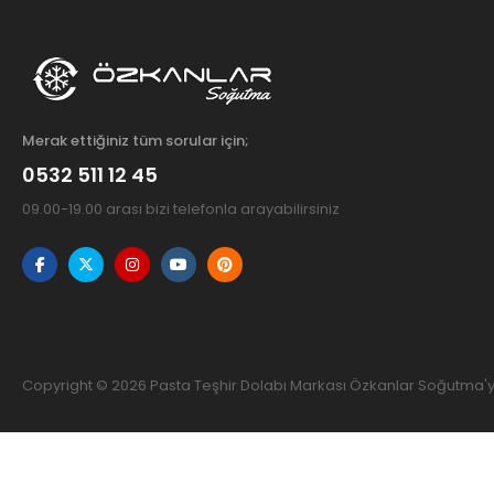
Merak ettiğiniz tüm sorular için;
0532 511 12 45
09.00-19.00 arası bizi telefonla arayabilirsiniz
Copyright © 2026 Pasta Teşhir Dolabı Markası Özkanlar Soğutma'ya 