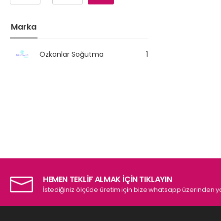
Marka
Özkanlar Soğutma
1
HEMEN TEKLİF ALMAK İÇİN TIKLAYIN
İstediğiniz ölçüde üretim için bize whatsapp üzerinden ya