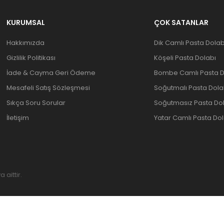
KURUMSAL
ÇOK SATANLAR
Hakkımızda
Dik Camlı Pasta Dolab
Gizlilik Politikası
Köşeli Pasta Dolabı
İade & Cayma Geri Ödeme
Bombe Camlı Pasta D
Mesafeli Satış Sözleşmesi
Soğutmalı Pasta Dola
Sıkça Soru Sorular
Soğutmasız Pasta Do
İletişim
Yatar Camlı Pasta Dol
aittir.