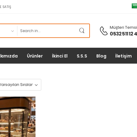
E SATIŞ
Müşteri Temsil
0532 511 12 
kımızda
Ürünler
İkinci El
S.S.S
Blog
İletişim