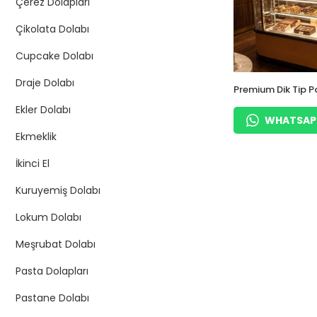
Çerez Dolapları
Çikolata Dolabı
Cupcake Dolabı
Draje Dolabı
Premium Dik Tip P
Çikolata ve Tatlı 
Ekler Dolabı
Dolabı
WHATSAPP 
Ekmeklik
İkinci El
Kuruyemiş Dolabı
Lokum Dolabı
Meşrubat Dolabı
Pasta Dolapları
Pastane Dolabı