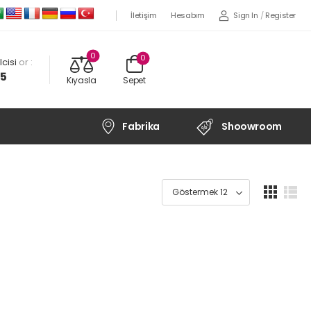
Sign In
/
Register
İletişim
Hesabım
0
0
cisi
or :
45
Kıyasla
Sepet
Fabrika
Shoowroom