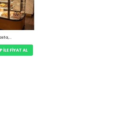
asta,
Teşhir
ILE FIYAT AL