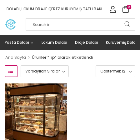
0
 DOLABI, LOKUM DRAJE ÇEREZ KURUYEMIŞ TATLI BAKLAVA DOLAPLARI İMALAT
Pasta Dolabı
Lokum Dolabı
Draje Dolabı
Kuruyemiş Dolabı
>
Ana Sayfa
Ürünler “Tip” olarak etiketlendi