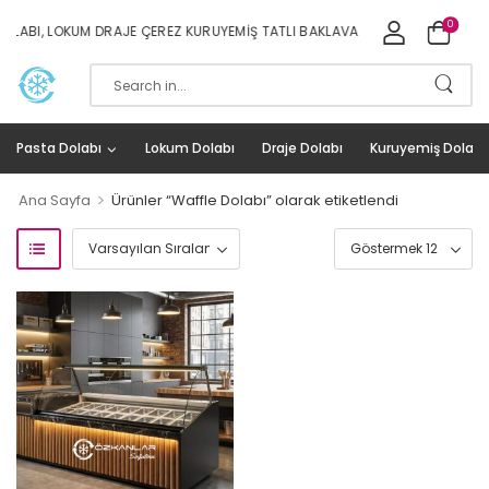
0
ABI, LOKUM DRAJE ÇEREZ KURUYEMIŞ TATLI BAKLAVA DOLAPLARI İMALAT VE 
Pasta Dolabı
Lokum Dolabı
Draje Dolabı
Kuruyemiş Dolabı
>
Ana Sayfa
Ürünler “Waffle Dolabı” olarak etiketlendi