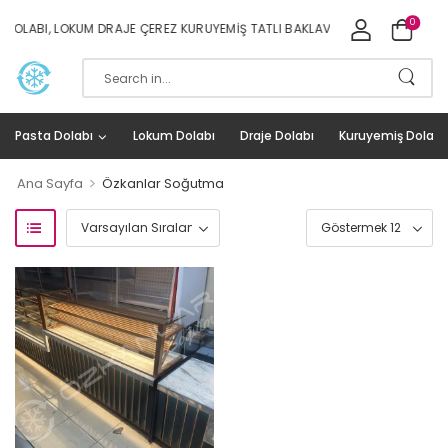
0
OLABI, LOKUM DRAJE ÇEREZ KURUYEMIŞ TATLI BAKLAVA DOLAPLARI İMALAT V
Pasta Dolabı
Lokum Dolabı
Draje Dolabı
Kuruyemiş Dolabı
>
Ana Sayfa
Özkanlar Soğutma