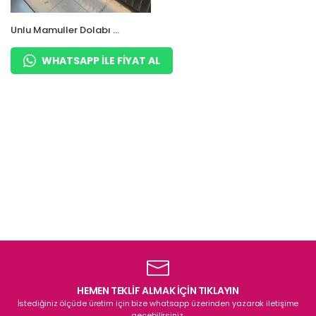
Unlu Mamuller Dolabı –
Ekmeklik Poğaça
Baklava Dolabı
WHATSAPP ILE FIYAT AL
HEMEN TEKLİF ALMAK İÇİN TIKLAYIN
İstediğiniz ölçüde üretim için bize whatsapp üzerinden yazarak iletişime
geçebilirsiniz.