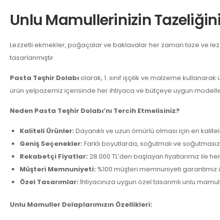
Unlu Mamullerinizin Tazeliğin
Lezzetli ekmekler, poğaçalar ve baklavalar her zaman taze ve lez
tasarlanmıştır.
Pasta Teşhir Dolabı
olarak, 1. sınıf işçilik ve malzeme kullanarak 
ürün yelpazemiz içerisinde her ihtiyaca ve bütçeye uygun modeller 
Neden Pasta Teşhir Dolabı’nı Tercih Etmelisiniz?
Kaliteli Ürünler:
Dayanıklı ve uzun ömürlü olması için en kalite
Geniş Seçenekler:
Farklı boyutlarda, soğutmalı ve soğutmasız,
Rekabetçi Fiyatlar:
28.000 TL’den başlayan fiyatlarımız ile h
Müşteri Memnuniyeti:
%100 müşteri memnuniyeti garantimiz i
Özel Tasarımlar:
İhtiyacınıza uygun özel tasarımlı unlu mamull
Unlu Mamuller Dolaplarımızın Özellikleri: