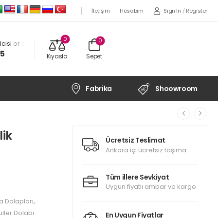
Sign In
/
Register
İletişim
Hesabım
0
0
cisi
or :
45
Kıyasla
Sepet
Fabrika
Shoowroom
ik
Ücretsiz Teslimat
Ankara içi ücretsiz taşıma
Tüm illere Sevkiyat
Uygun fiyatlı ambar ve kargo
a Dolapları
,
ller Dolabı
En Uygun Fiyatlar