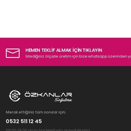
HEMEN TEKLİF ALMAK İÇİN TIKLAYIN
İstediğiniz ölçüde üretim için bize whatsapp üzerinden ya
Merak ettiğiniz tüm sorular için;
0532 511 12 45
09.00-19.00 arası bizi telefonla arayabilirsiniz