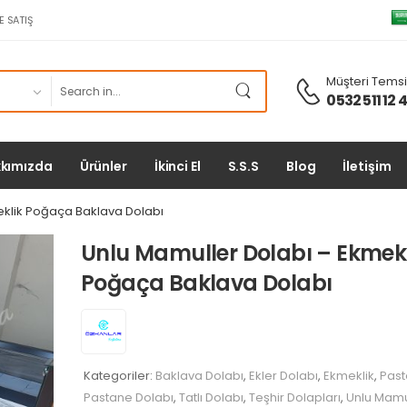
E SATIŞ
Müşteri Temsil
0532 511 12 
kımızda
Ürünler
İkinci El
S.S.S
Blog
İletişim
eklik Poğaça Baklava Dolabı
Unlu Mamuller Dolabı – Ekmekl
Poğaça Baklava Dolabı
Kategoriler:
Baklava Dolabı
,
Ekler Dolabı
,
Ekmeklik
,
Past
Pastane Dolabı
,
Tatlı Dolabı
,
Teşhir Dolapları
,
Unlu Mamu