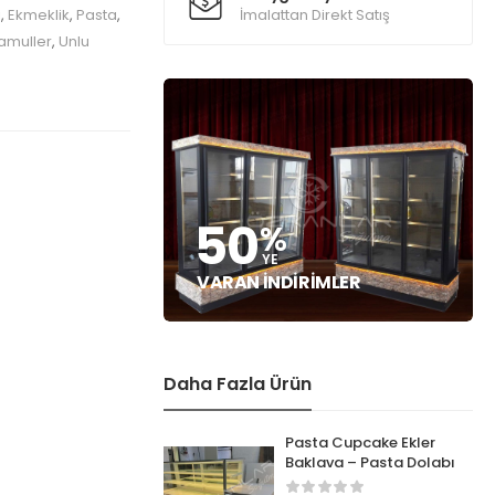
ı
,
Ekmeklik
,
Pasta
,
İmalattan Direkt Satış
amuller
,
Unlu
50
%
YE
VARAN İNDIRIMLER
Daha Fazla Ürün
Pasta Cupcake Ekler
Baklava – Pasta Dolabı