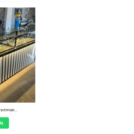
Isıtmalı
3 Metre Siyah Beyaz Bankolu Pasta
Cupcake Ekler Dolabı
AL
WHATSAPP ILE FIYAT AL