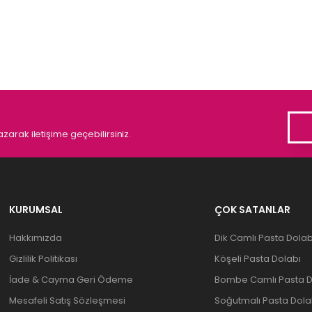
zarak iletişime geçebilirsiniz.
KURUMSAL
ÇOK SATANLAR
Hakkımızda
Dik Camlı Pasta Dolab
Gizlilik Politikası
Köşeli Pasta Dolabı
İade & Cayma Geri Ödeme
Bombe Camlı Pasta D
Mesafeli Satış Sözleşmesi
Soğutmalı Pasta Dola