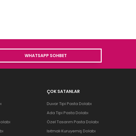
WHATSAPP SOHBET
ÇOK SATANLAR
ı
Duvar Tipi Pasta Dolabı
Ada Tipi Pasta Dolabı
olabı
Özel Tasarım Pasta Dolabı
bı
Isıtmalı Kuruyemiş Dolabı