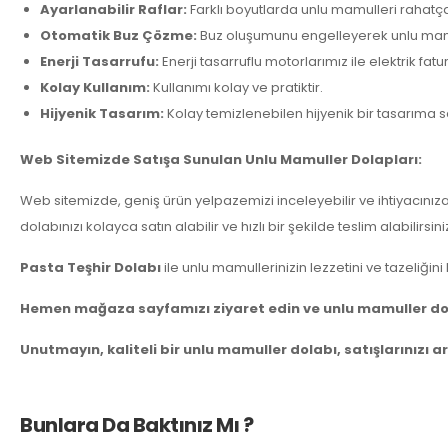
Ayarlanabilir Raflar:
Farklı boyutlarda unlu mamulleri rahatça 
Otomatik Buz Çözme:
Buz oluşumunu engelleyerek unlu mamu
Enerji Tasarrufu:
Enerji tasarruflu motorlarımız ile elektrik fatu
Kolay Kullanım:
Kullanımı kolay ve pratiktir.
Hijyenik Tasarım:
Kolay temizlenebilen hijyenik bir tasarıma sa
Web Sitemizde Satışa Sunulan Unlu Mamuller Dolapları:
Web sitemizde, geniş ürün yelpazemizi inceleyebilir ve ihtiyacınıza
dolabınızı kolayca satın alabilir ve hızlı bir şekilde teslim alabilirsini
Pasta Teşhir Dolabı
ile unlu mamullerinizin lezzetini ve tazeliğini
Hemen mağaza sayfamızı ziyaret edin ve unlu mamuller do
Unutmayın, kaliteli bir unlu mamuller dolabı, satışlarınızı 
Bunlara Da Baktınız Mı ?