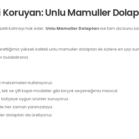
i Koruyan: Unlu Mamuller Dolap
zetli kalmayı hak eder.
Unlu Mamuller Dolapları
ise tam da bunu sa
ürettiğimiz yüksek kaliteli unlu mamuller dolapları ile sizlere en iyiyi s
bulabilirsiniz.
li malzemeleri kullanıyoruz.
 tek ve çift kapılı modeller gibi birçok seçeneğimiz mevcut.
er bütçeye uygun ürünler sunuyoruz.
le her zaman yanınızdayız.
er dolapları da üretiyoruz.