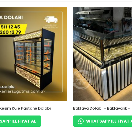
Kesim Kule Pastane Dolabı
Baklava Dolabı – Baklavalık – 
Soğutmalı
APP ILE FIYAT AL
WHATSAPP ILE FIYAT 