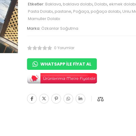
Etiketler:
Baklava
,
baklava dolabı
,
Dolabı
,
ekmek dolab
Pasta Dolabı
,
pastane
,
Poğaça
,
poğaça dolabı
,
Unlu M
Mamuller Dolabı
Marka:
Özkanlar Soğutma
0 Yorumlar
WHATSAPP ILE FIYAT AL