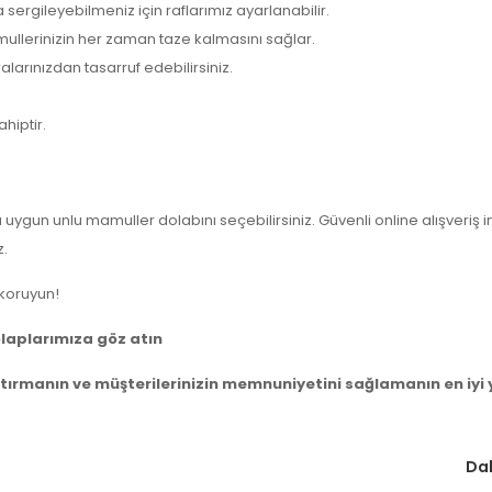
sergileyebilmeniz için raflarımız ayarlanabilir.
llerinizin her zaman taze kalmasını sağlar.
ralarınızdan tasarruf edebilirsiniz.
hiptir.
 uygun unlu mamuller dolabını seçebilirsiniz. Güvenli online alışveriş 
z.
 koruyun!
laplarımıza göz atın
artırmanın ve müşterilerinizin memnuniyetini sağlamanın en iyi 
Dah