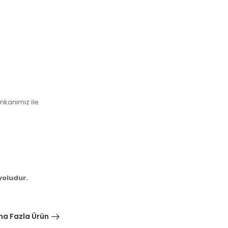
imkanımız ile
yoludur.
a Fazla Ürün