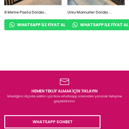
8 Metre Pasta Dolabı
Unlu Mamuller Dolabı –
Ekmeklik Komple
Ekmeklik Poğaça
Pastane
Baklava Dolabı
WHATSAPP ILE FIYAT AL
WHATSAPP ILE FIYAT AL
HEMEN TEKLİF ALMAK İÇİN TIKLAYIN
İstediğiniz ölçüde üretim için bize whatsapp üzerinden yazarak iletişime
geçebilirsiniz.
WHATSAPP SOHBET