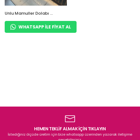
Unlu Mamuller Dolabı –
Ekmeklik Poğaça
Baklava Dolabı
WHATSAPP ILE FIYAT AL
HEMEN TEKLİF ALMAK İÇİN TIKLAYIN
İstediğiniz ölçüde üretim için bize whatsapp üzerinden yazarak iletişime
geçebilirsiniz.