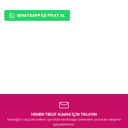
Tipi Pasta Dolabı
WHATSAPP ILE FIYAT AL
HEMEN TEKLİF ALMAK İÇİN TIKLAYIN
İstediğiniz ölçüde üretim için bize whatsapp üzerinden yazarak iletişime
geçebilirsiniz.