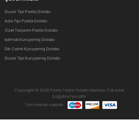
Duvar Tipi Pasta Dolabı
Ada Tipi Pasta Dolabı
Özel Tasarım Pasta Dolabı
Isıtmalı Kuruyemiş Dolabı
Dik Camlı Kuruyemiş Dolabı
Duvar Tipi Kuruyemiş Dolabı
Copyright © 2026 Pasta Teşhir Dolabı Markası Özkanlar
Soğutma'ya aittir.
Tüm hakları saklıdır.
ANASAYFA
ÜRÜNLER
FAVORILERIM
KARŞILAŞTIRMAK
YUKARI GIT