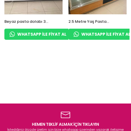
Beyaz pasta dolabı 3
2.5 Metre Yaş Pasta
metre
Kuru Pasta Dolabı
Kahverengi
WHATSAPP ILE FIYAT AL
WHATSAPP ILE FIYAT AL
HEMEN TEKLİF ALMAK İÇİN TIKLAYIN
İstediğiniz ölçüde üretim için bize whatsapp üzerinden yazarak iletişime